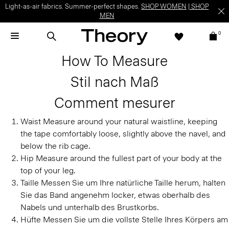
Light-as-air fabrics. Summer-perfect shapes.
SHOP WOMEN
|
SHOP
MEN
0
How To Measure
Stil nach Maß
Comment mesurer
Waist
Measure around your natural waistline, keeping
the tape comfortably loose, slightly above the navel, and
below the rib cage.
Hip
Measure around the fullest part of your body at the
top of your leg.
Taille
Messen Sie um Ihre natürliche Taille herum, halten
Sie das Band angenehm locker, etwas oberhalb des
Nabels und unterhalb des Brustkorbs.
Hüfte
Messen Sie um die vollste Stelle Ihres Körpers am